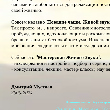
чашами из любопытства, для релаксации пос
своей жизнью.
Совсем недавно
"Поющие чаши. Живой звук
Так просто, и ... непросто. Освоение многос
пробуждающих, вдохновляющих и раскрывающ
бреши в защитах беспокойного ума.
Инженерно
мои знания соединяются в этом исследовании
Сейчас это
"Мастерская Живого Звука":
- исследования и настройка, подбор и сервис
- консультации, лекции, мастер-классы, науч
Дмитрий Мустаев
2008-2024
Поющие чаши. Звукотерап
Дмитрий Мустаев, Мо