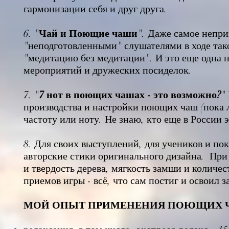
гармонизации себя и друг друга.
6. "
Чай и Поющие чаши
". Даже самое неп
"неподготовленными" слушателями в ходе так
"медитацию без медитации". И это еще одна 
мероприятий и дружеских посиделок.
7. "
7 нот в поющих чашах - это возможно?
"
производства и настройки поющих чаш (пока л
частоту или ноту. Не знаю, кто еще в России э
8. Для своих выступлений, для учеников и пок
авторские стики оригинального дизайна. При 
и твердость дерева, мягкость замши и количест
приемов игры - всё, что сам постиг и освоил з
МОЙ ОПЫТ ПРИМЕНЕНИЯ ПОЮЩИХ ЧАШ и