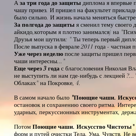
А
за три года до защиты
диплома я впервые 
чашу привез. И пришел на факультет приклад
было сильно. И жизнь начала меняться быстре
За полгода до защиты
я сменил тему своего 
айкидо,которым я плотно занимался) на "Пси
Друзья мои шутили: " Ты теперь первый дип
После выпуска в феврале 2011 года - частная 
Уже
через неделю
после защиты пришел перв
чаши интересны..."
Еще через 3 года
с благословения Николая Вл
не выступить ли нам где-нибудь с лекцией ?..
Облаках" на Покровке, 4.
В самом начало было
"Поющие чаши. Иску
остановок и сохранению своего ритма. Интере
ударных, перкуссионных инструментах, держа
Потом
Поющие чаши. Искусство Чистоты"
форм и путей очистки Тела, Ума, Чувств. Не 