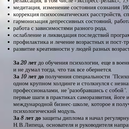
релаксация, в том числе «экспресс-релакс», 15
медитация, изменение состояния сознания (И
коррекция психосоматических расстройств, с
гармонизация депрессивных состояний, работ
работа с зависимостями разного рода,
ослабление и ликвидация последствий прогр
профилактика и лечение возрастных и пост-т
развитие креативности у людей разных возра
За 20 лет
до обучения психологии, еще в вое
и не думал тогда, что так все обернется.
За 10 лет до
получения специальности "Психол
одном крупном холдинге и столкнулся с незн
профессионалами, не"разобравшись с собой". 
первые шаги в практиках саморазвития, йоге 
международной бизнес-школе, которое я полу
психологический модуль.
За 8 лет до
защиты диплома я начал регулярн
Н.В.Липеца, основателя и руководителя напр