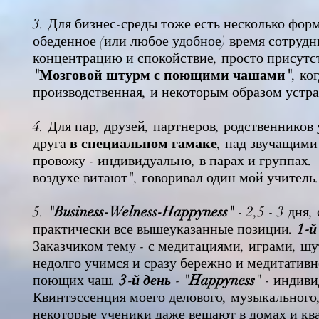
3. Для бизнес-среды тоже есть несколько фор
обеденное (или любое удобное) время сотрудн
концентрацию и спокойствие, просто присут
"Мозговой штурм с поющими чашами"
, ко
производственная, и некоторым образом устра
4. Для пар, друзей, партнеров, родственников
друга
в специальном гамаке
, над звучащим
провожу - индивидуально, в парах и группах. Я
воздухе витают", говоривал один мой учитель
5.
"Business-Welness-Happyness"
- 2,5 - 3 дня
практически все вышеуказанные позиции.
1
-й
Заказчиком тему - с медитациями, играми, ш
недолго учимся и сразу бережно и медитативн
поющих чаш.
3
-й день
-
"
Happyness
" - индив
Квинтэссенция моего делового, музыкального
некоторые ученики даже вешают в домах и кв